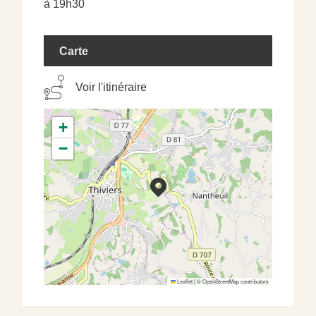
à 19h30
Carte
Voir l'itinéraire
+
−
Leaflet
|
©
OpenStreetMap
contributors