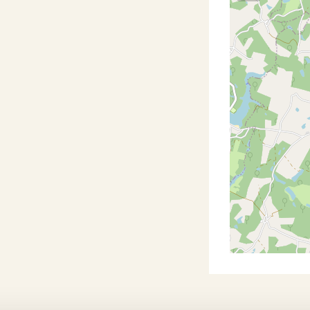
#
#
#