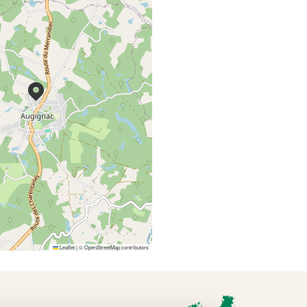
Leaflet
|
©
OpenStreetMap
contributors