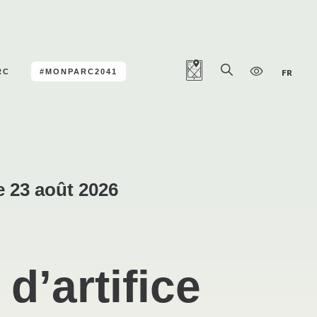
RC
#MONPARC2041
FR
e 23 août 2026
d’artifice