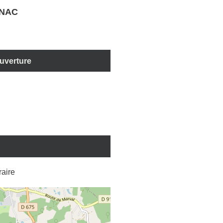
GNAC
ouverture
éraire