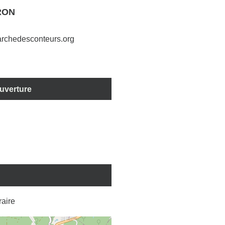
RON
rchedesconteurs.org
ouverture
éraire