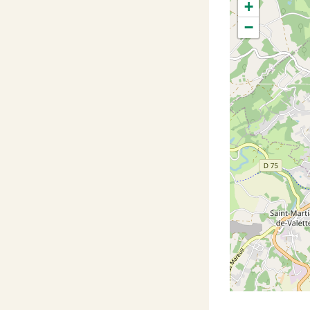
+
−
#
#
#