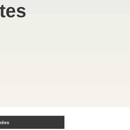
tes
nées