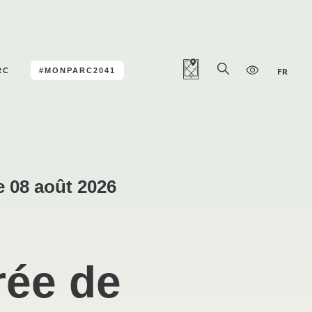
RC
#MONPARC2041
FR
e 08 août 2026
rée de