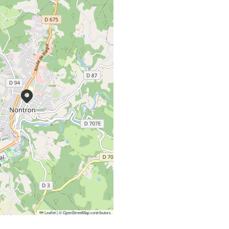
Leaflet
|
©
OpenStreetMap
contributors