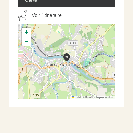
Carte
Voir l'itinéraire
+
−
Leaflet
|
©
OpenStreetMap
contributors