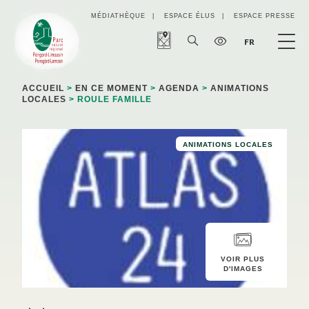
Panneau de gestion des cookies
MÉDIATHÈQUE
ESPACE ÉLUS
ESPACE PRESSE
FR
ACCUEIL
>
EN CE MOMENT
>
AGENDA
>
ANIMATIONS
LOCALES
> ROULE FAMILLE
ANIMATIONS LOCALES
VOIR PLUS
D'IMAGES