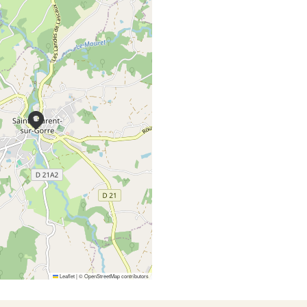
Leaflet
|
©
OpenStreetMap
contributors