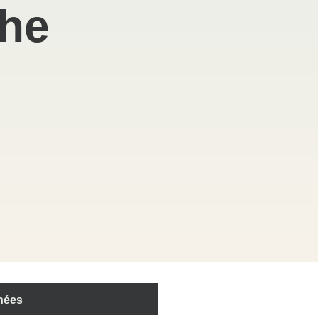
he
nées