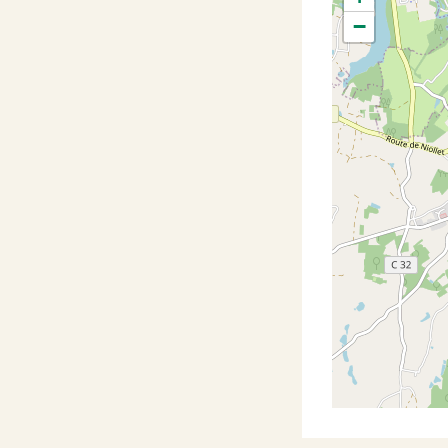
−
#
#
#