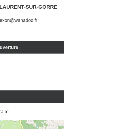
T-LAURENT-SUR-GORRE
nexon@wanadoo.fr
ouverture
éraire