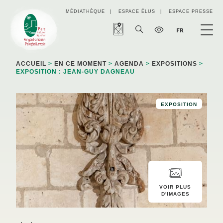
Panneau de gestion des cookies
MÉDIATHÈQUE
ESPACE ÉLUS
ESPACE PRESSE
FR
ACCUEIL
>
EN CE MOMENT
>
AGENDA
>
EXPOSITIONS
>
EXPOSITION : JEAN-GUY DAGNEAU
EXPOSITION
VOIR PLUS
D'IMAGES