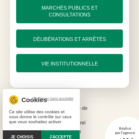
MARCHÉS PUBLICS ET
CONSULTATIONS
DÉLIBÉRATIONS ET ARRÊTÉS
VIE INSTITUTIONNELLE
Continuer sans accepter
Mentions légales
Politique de
Ce site utilise des cookies et
confidentialité
vous donne le contrôle sur ceux
que vous souhaitez activer
Copyright © 2026 - Parc naturel
Réalisé
régional Périgord-Limousin
par l'agence
JE CHOISIS
J'ACCEPTE