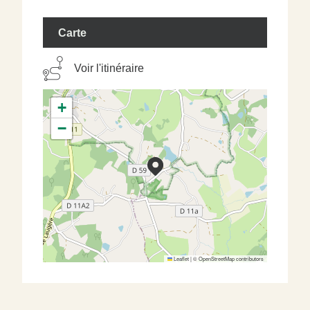
Carte
Voir l'itinéraire
+
−
Leaflet
|
©
OpenStreetMap
contributors