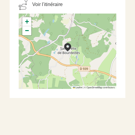
Voir l'itinéraire
+
−
Leaflet
|
©
OpenStreetMap
contributors