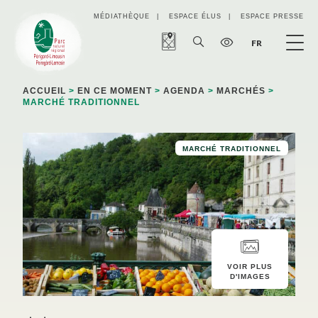
Panneau de gestion des cookies
MÉDIATHÈQUE
ESPACE ÉLUS
ESPACE PRESSE
FR
ACCUEIL
>
EN CE MOMENT
>
AGENDA
>
MARCHÉS
>
MARCHÉ TRADITIONNEL
MARCHÉ TRADITIONNEL
VOIR PLUS
D'IMAGES