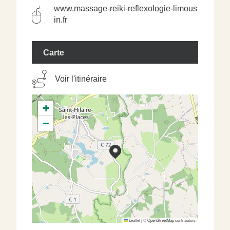
www.massage-reiki-reflexologie-limous
in.fr
Carte
Voir l'itinéraire
+
−
Leaflet
|
©
OpenStreetMap
contributors