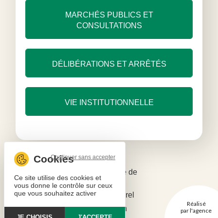
MARCHÉS PUBLICS ET
CONSULTATIONS
DÉLIBÉRATIONS ET ARRÊTÉS
VIE INSTITUTIONNELLE
Continuer sans accepter
Mentions légales
Politique de
Ce site utilise des cookies et
confidentialité
vous donne le contrôle sur ceux
que vous souhaitez activer
Copyright © 2026 - Parc naturel
Réalisé
régional Périgord-Limousin
par l'agence
JE CHOISIS
J'ACCEPTE