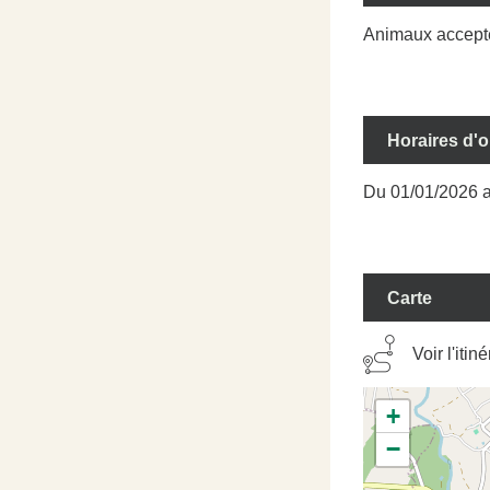
#
#
#
Animaux accept
Horaires d'
Du 01/01/2026 a
Carte
Voir l'itin
+
−