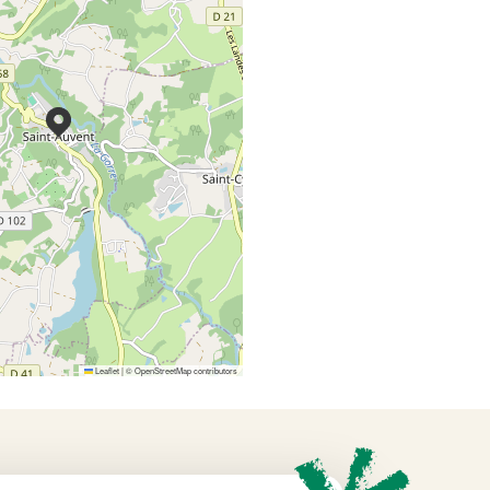
Leaflet
|
©
OpenStreetMap
contributors