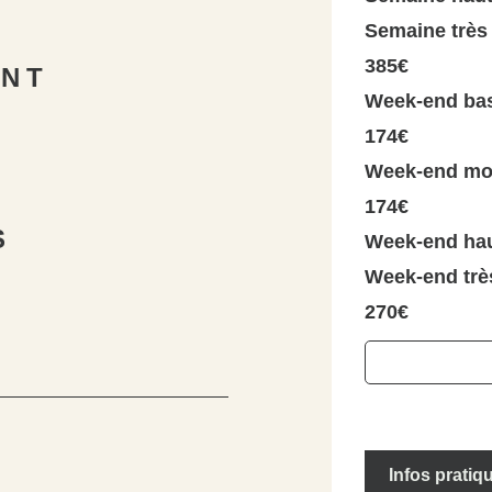
Semaine très 
385€
ENT
Week-end bas
174€
Week-end moy
174€
S
Week-end hau
Week-end très
270€
Infos pratiq