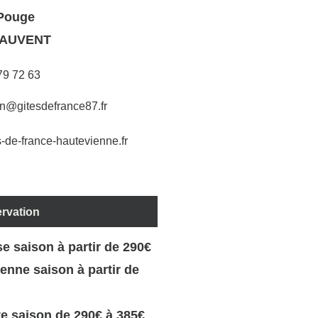
 Pouge
-AUVENT
79 72 63
on@gitesdefrance87.fr
-de-france-hautevienne.fr
ervation
 saison à partir de 290€
nne saison à partir de
e saison de 290€ à 385€