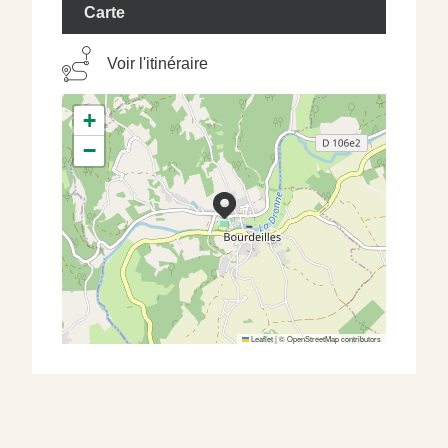
Carte
Voir l'itinéraire
+
−
Leaflet
|
©
OpenStreetMap
contributors