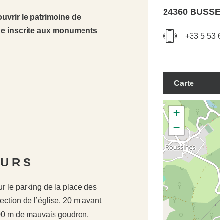
24360 BUSS
ouvrir le patrimoine de
e inscrite aux monuments
+33 5 53 
Carte
+
−
OURS
r le parking de la place des
ection de l’église. 20 m avant
 200 m de mauvais goudron,