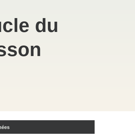
cle du
sson
nées