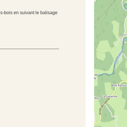
us-bois en suivant le balisage
#
#
#