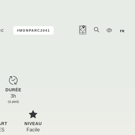
RC
#MONPARC2041
FR
DURÉE
3h
(à pied)
ART
NIVEAU
ES
Facile