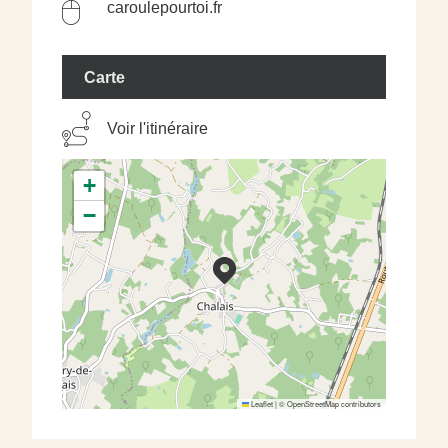
caroulepourtoi.fr
Carte
Voir l'itinéraire
+
−
Leaflet
|
©
OpenStreetMap
contributors